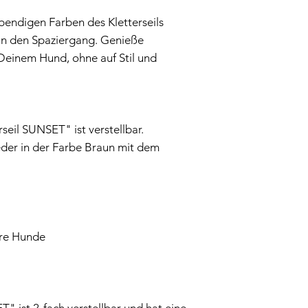
dass Du die richti
bendigen Farben des Kletterseils
*Bruchlast Karabin
in den Spaziergang. Genieße
einem Hund, ohne auf Stil und
seil SUNSET" ist verstellbar.
eder in der Farbe Braun mit dem
ere Hunde