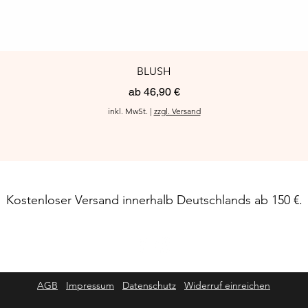
BLUSH
Sale-Preis
ab
46,90 €
inkl. MwSt.
|
zzgl. Versand
Kostenloser Versand innerhalb Deutschlands ab 150 €.
AGB
Impressum
Datenschutz
Widerruf einreichen