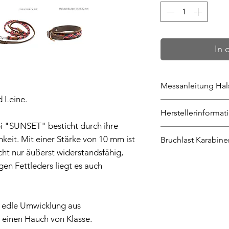
In 
Messanleitung Ha
 Leine.
Die Messanleitung 
Herstellerinformat
*klick*
 "SUNSET" besticht durch ihre
Dieses Produkt wir
keit. Mit einer Stärke von 10 mm ist
Bruchlast Karabine
Rudelwohl gefertig
cht nur äußerst widerstandsfähig,
Wichtiger Hinweis
en Fettleders liegt es auch
Rudelwohl, Marlee
Bahnhof 9, 16775 
Wenn Dein Hund me
Deutschland, rud
bitte die Bruchlast
, edle Umwicklung aus
t einen Hauch von Klasse.
Hier findest Du wei