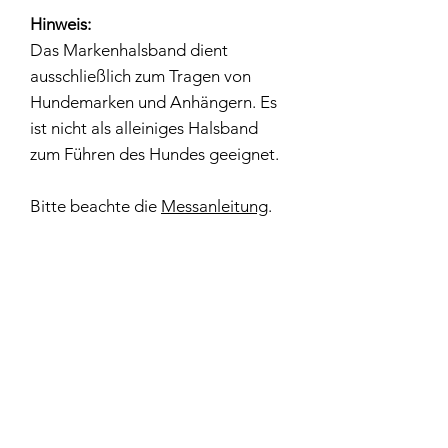
Hinweis:
Das Markenhalsband dient
ausschließlich zum Tragen von
Hundemarken und Anhängern. Es
ist nicht als alleiniges Halsband
zum Führen des Hundes geeignet.
Bitte beachte die
Messanleitung
.
Lieferzeit
ca. 20 Werktage
Herstellerinformationen
Dieses Produkt wird in liebevoller
Handarbeit von Rudelwohl gefertigt.
Rudelwohl, Marleen Marquardt,